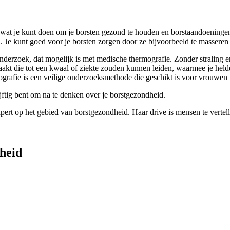
en wat je kunt doen om je borsten gezond te houden en borstaandoenin
n. Je kunt goed voor je borsten zorgen door ze bijvoorbeeld te masseren
tonderzoek, dat mogelijk is met medische thermografie. Zonder stralin
t die tot een kwaal of ziekte zouden kunnen leiden, waarmee je helder
rafie is een veilige onderzoeksmethode die geschikt is voor vrouwen v
ijftig bent om na te denken over je borstgezondheid.
pert op het gebied van borstgezondheid. Haar drive is mensen te vertel
heid