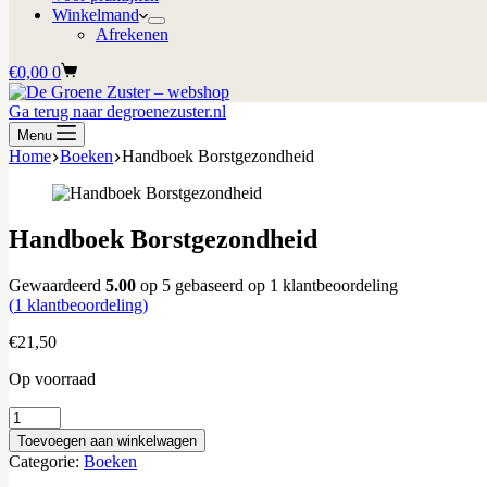
Winkelmand
Afrekenen
Winkelwagen
€
0,00
0
Ga terug naar degroenezuster.nl
Menu
Home
Boeken
Handboek Borstgezondheid
Handboek Borstgezondheid
Gewaardeerd
5.00
op 5 gebaseerd op
1
klantbeoordeling
(
1
klantbeoordeling)
€
21,50
Op voorraad
Handboek
Borstgezondheid
Toevoegen aan winkelwagen
aantal
Categorie:
Boeken