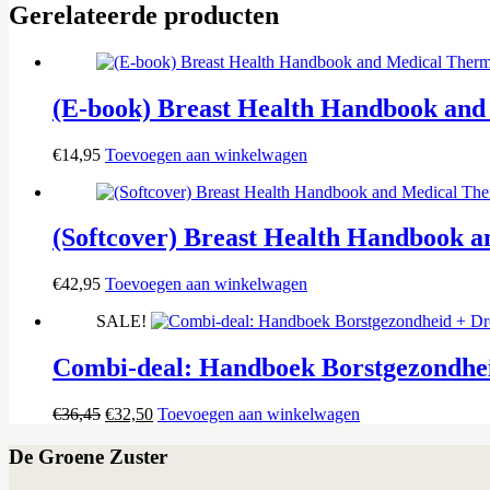
Gerelateerde producten
(E-book) Breast Health Handbook an
€
14,95
Toevoegen aan winkelwagen
(Softcover) Breast Health Handbook 
€
42,95
Toevoegen aan winkelwagen
SALE!
Combi-deal: Handboek Borstgezondhei
Oorspronkelijke
Huidige
€
36,45
€
32,50
Toevoegen aan winkelwagen
prijs
prijs
was:
is:
De Groene Zuster
€36,45.
€32,50.