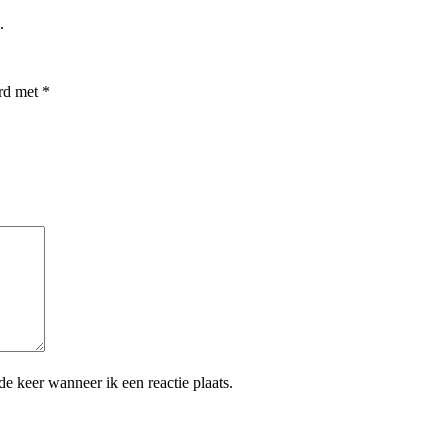
.
erd met
*
e keer wanneer ik een reactie plaats.